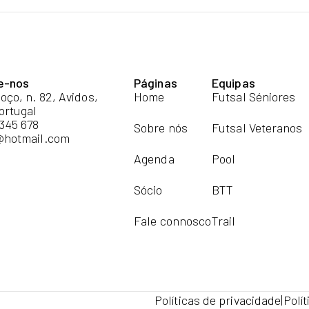
e-nos
Páginas
Equipas
oço, n. 82, Avidos,
Home
Futsal Séniores
ortugal
 345 678
Sobre nós
Futsal Veteranos
@hotmail.com
Agenda
Pool
Sócio
BTT
Fale connosco
Trail
Políticas de privacidade
|
Polí