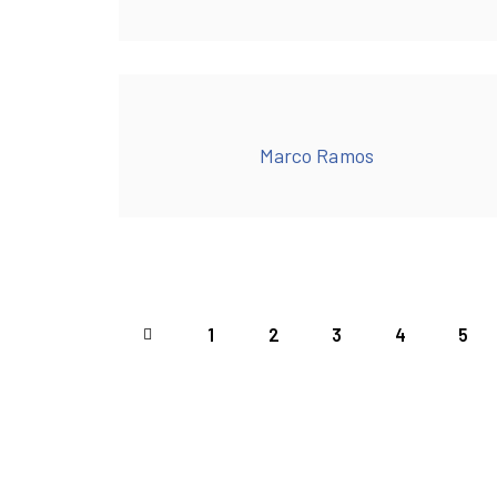
Marco Ramos
<
1
2
3
4
5
>