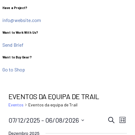
Have a Project?
info@website.com
Want to Work With Us?
Send Brief
Want to Buy Gear?
Go to Shop
EVENTOS DA EQUIPA DE TRAIL
Eventos
Eventos da equipa de Trail
NAV
Nave
07/12/2025
 - 
06/08/2026
PESQUISAR
DE
de
LISTA
visua
Selecione
PESQ
de
Dezembro 2025
a