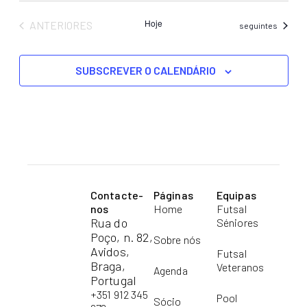
Hoje
EVENTOS
ANTERIORES
Eventos
seguintes
SUBSCREVER O CALENDÁRIO
Contacte-
Páginas
Equipas
nos
Home
Futsal
Rua do
Séniores
Poço, n. 82,
Sobre nós
Avidos,
Futsal
Braga,
Veteranos
Agenda
Portugal
+351 912 345
Pool
Sócio