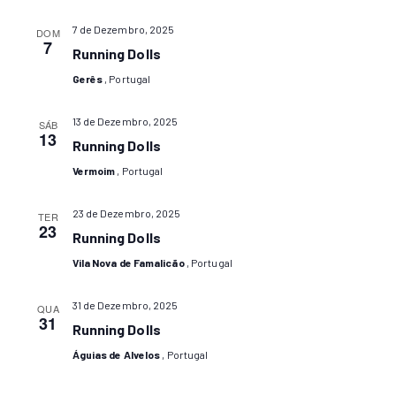
E
Even
data.
VISU
7 de Dezembro, 2025
DOM
7
DE
Running Dolls
EVE
Gerês
, Portugal
13 de Dezembro, 2025
SÁB
13
Running Dolls
Vermoim
, Portugal
23 de Dezembro, 2025
TER
23
Running Dolls
Vila Nova de Famalicão
, Portugal
31 de Dezembro, 2025
QUA
31
Running Dolls
Águias de Alvelos
, Portugal